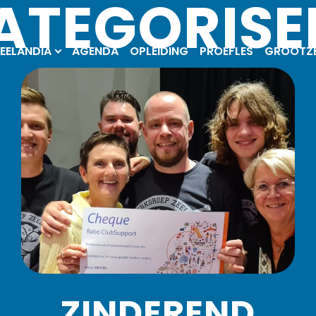
CATEGORISE
EELANDIA
AGENDA
OPLEIDING
PROEFLES
GROOT­Z
ZINDEREND