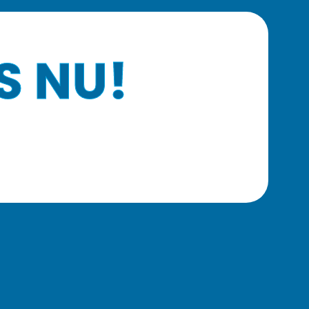
S NU!