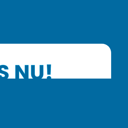
S NU!