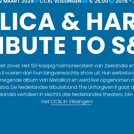
2
MAART
2024
CCXL VLISSINGEN
€ 25,00
20:15 -
LICA & H
IBUTE TO 
het zover: Het 50-koppig harmonieorkest van Zeelandia en 
 II voeren dan hun langverwachte show uit. Hun eerbetoo
t negende album van Metallica en werd live opgenomen m
a. De Nederlandse tributeband The Unforgiven ll gaat di
ndia vertolken in slechts drie Nederlandse theaters. Eén v
het
CCXL in Vlissingen
!