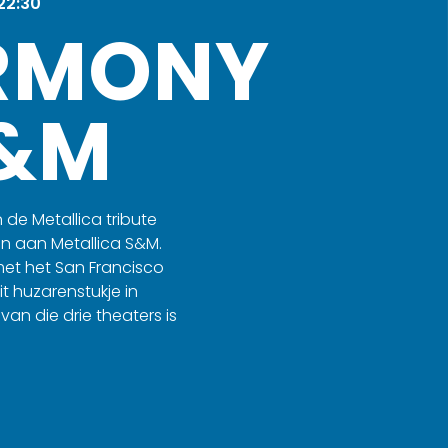
 22:30
ARMONY
S&M
de Metallica tribute
n aan Metallica S&M.
et het San Francisco
t huzarenstukje in
an die drie theaters is