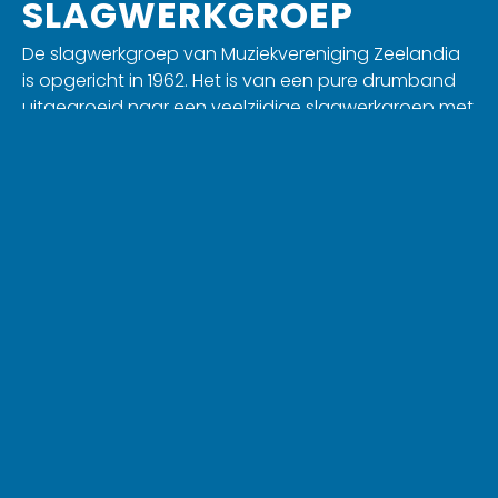
SLAGWERKGROEP
De slagwerkgroep van Muziekvereniging Zeelandia
is opgericht in 1962. Het is van een pure drumband
uitgegroeid naar een veelzijdige slagwerkgroep met
circa 15 enthousiaste muzikanten die onder de
muzikale leiding van Giel Verstraten repeteren en
optreden.
De slagwerkgroep heeft zich bijzonder breed
ontwikkeld van het pure slagwerk tot melodische
muziek en de opzwepende Braziliaanse
slagwerkmuziek.